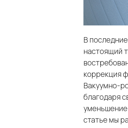
В последние
настоящий т
востребован
коррекция ф
Вакуумно-ро
благодаря с
уменьшением
статье мы р