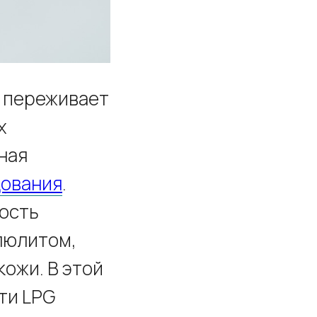
я переживает
х
ная
дования
.
ость
люлитом,
ожи. В этой
ти LPG