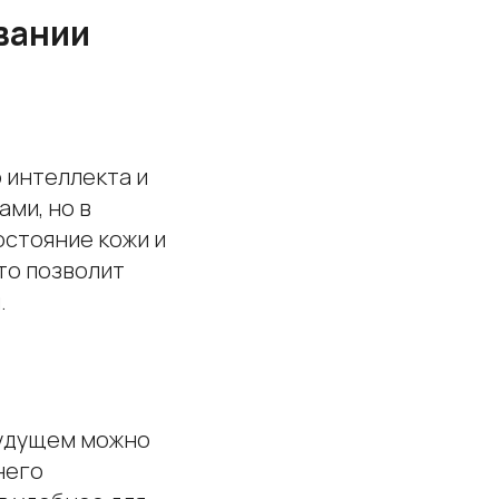
вании
 интеллекта и
ми, но в
остояние кожи и
то позволит
.
будущем можно
него