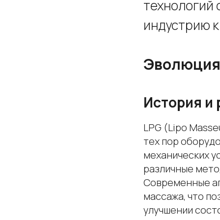
технологий 
индустрию к
Эволюция
История и 
LPG (Lipo Masse
тех пор оборуд
механических у
различные мето
Современные ап
массажа, что по
улучшении состо