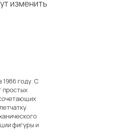
гут изменить
 1986 году. С
т простых
 сочетающих
летчатку.
ханического
кции фигуры и