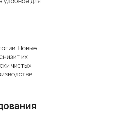
в удобное для
логии. Новые
снизит их
ски чистых
оизводстве
удования