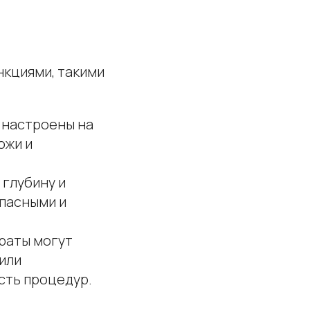
кциями, такими
ь настроены на
ожи и
 глубину и
опасными и
раты могут
или
сть процедур.