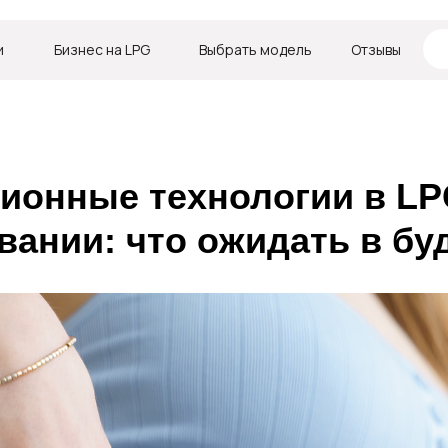
и
и
Бизнес на LPG
Бизнес на LPG
Выбрать модель
Выбрать модель
Отзывы
Отзывы
В
ионные технологии в L
вании: что ожидать в б