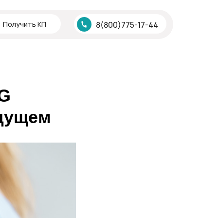
опросы-ответы
Вопросы-ответы
Получить КП
8(800)775-17-44
PG
удущем